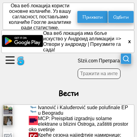
Ова веб локација користи
основне колачиће. Уз вашу
Прихвати
Одбити
сагласност, постављамо
колачиће Гоогле аналитике
Направите
ради статистике.
страницу
Ова веб локација има боље
искуство у Андроид апликацији =>
x
Отвори у андроиду
|
Преузмите га
Креирајте
сада!
групу
Slzii.com Претрага
Чланци
Вести
Дневни
ред
Ivanović i Kaluđerović sude polufinale EP
u Beogradu
Забава
MCP: Preispitati izgradnju solarne
elektrane u blizini Ostroga, zaštititi prostor
oko svetinje
Друштвена
Креће сезона најјефтије намирнице:
мрежа