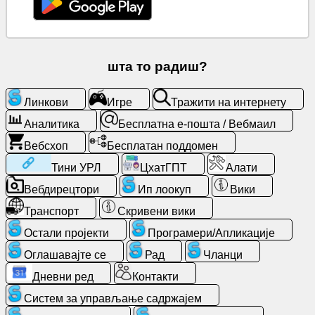
Бесплатна
е-
пошта
/
шта то радиш?
Вебмаил
Линкови
Игре
Тражити на интернету
Аналитика
Аналитика
Бесплатна е-пошта / Вебмаил
Вебсхоп
Бесплатан поддомен
Вебсхоп
Тини УРЛ
ЦхатГПТ
Алати
Програмери/
Вебдирецтори
Ип лоокуп
Вики
Апликације
Транспорт
Скривени вики
Остали пројекти
Програмери/Апликације
Алати
Оглашавајте се
Рад
Чланци
Рад
Дневни ред
Контакти
Систем за управљање садржајем
Вебдирецтори