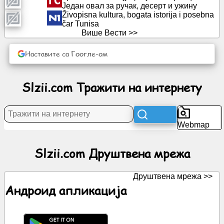
Један овал за ручак, десерт и ужину
Živopisna kultura, bogata istorija i posebna
čar Tunisa
Вести
Више Вести >>
Бесплатне
Наставите са Гоогле-ом
иконе
Slzii.com Тражити на интернету
ЦхатГПТ
Вики
Webmap
Контакти
Slzii.com Друштвена мрежа
Игре
Друштвена мрежа >>
Андроид апликација
Тражити
на
интернету