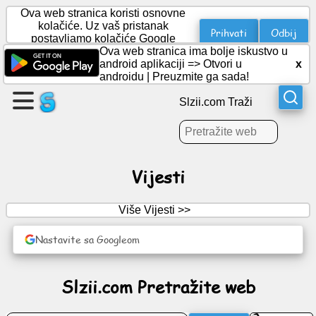
Ova web stranica koristi osnovne
kolačiće. Uz vaš pristanak
Prihvati
Odbij
postavljamo kolačiće Google
Analytics za statistiku.
Ova web stranica ima bolje iskustvo u
Kreirajte
android aplikaciji =>
Otvori u
x
stranicu
androidu
|
Preuzmite ga sada!
Slzii.com Traži
Kreiraj
grupu
Vijesti
Članci
Više Vijesti >>
Dnevni
red
Nastavite sa Googleom
Zabava
Slzii.com Pretražite web
Socijalna
mreža