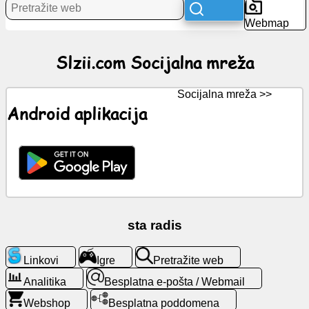
Webmap
Vijesti
Slzii.com Socijalna mreža
Besplatne
ikone
Socijalna mreža >>
Android aplikacija
ChatGPT
Wiki
Kontakti
sta radis
Igre
Linkovi
Igre
Pretražite web
Pretražite
web
Analitika
Besplatna e-pošta / Webmail
Webshop
Besplatna poddomena