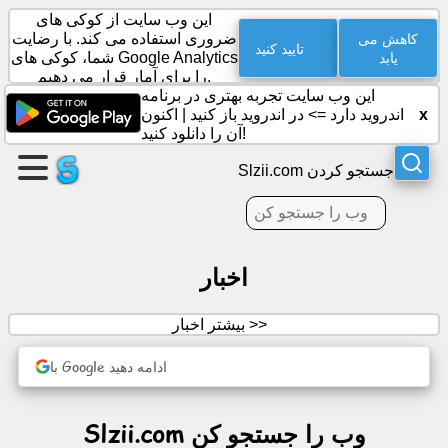
این وب سایت از کوکی های
کاهش می
ضروری استفاده می کند. با رضایت
تایید کنید
یابد
شما، کوکی های Google Analytics
را برای آمار قرار می دهیم.
یک
این وب سایت تجربه بهتری در برنامه
صفحه
x
اندروید دارد =>
در اندروید باز کنید
|
اکنون
ایجاد
آن را دانلود کنید!
کنید
Slzii.com جستجو کردن
گروه
ایجاد
کنید
اخبار
مقالات
بیشتر اخبار >>
با Google ادامه دهید
دستور
جلسه
Slzii.com وب را جستجو کن
سرگرمی