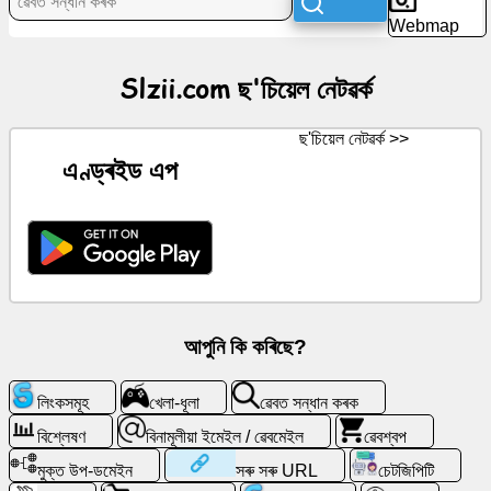
ছ'চিয়েল
Webmap
নেটৱৰ্ক
Slzii.com ছ'চিয়েল নেটৱৰ্ক
বাতৰি
ছ'চিয়েল নেটৱৰ্ক >>
বিনামূলীয়া
এণ্ড্ৰইড এপ
আইকন
চেটজিপিটি
ৱিকি
আপুনি কি কৰিছে?
যোগাযোগসমূহ
লিংকসমূহ
খেলা-ধূলা
ৱেবত সন্ধান কৰক
খেলা-
ধূলা
বিশ্লেষণ
বিনামূলীয়া ইমেইল / ৱেবমেইল
ৱেবশ্বপ
মুক্ত উপ-ডমেইন
সৰু সৰু URL
চেটজিপিটি
ৱেবত