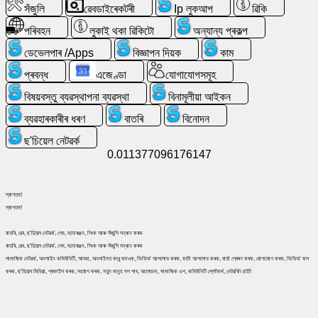
সঁজুলি
ৱেবডাইৰেকটৰী
Ip লুকআপ
ৱিকি
সন্ধান
কৰক
পৰিবহন
লুকাই থকা ৱিকিটো
অন্যান্য প্ৰকল্প
ডেভেলপাৰ /Apps
বিজ্ঞাপন দিয়ক
কাম
বিনামূলীয়া
প্ৰবন্ধ
এজেণ্ডা
যোগাযোগসমূহ
ইমেইল
/
বিষয়বস্তু ব্যৱস্থাপনা ব্যৱস্থা
বিনামূলীয়া আইকন
ৱেবমেইল
ব্যৱহাৰকাৰীৰ ধৰণ
বাতৰি
বিনোদন
ছ'চিয়েল নেটৱৰ্ক
বিশ্লেষণ
0.011377096176147
ৱেবশ্বপ
স্বাগতম!
স্বাগতম!
ডেভেলপাৰ
/Apps
বাতৰি, ৱেব, ছ'চিয়েল নেটৱৰ্ক, গেম, মনোৰঞ্জন, লিংক আৰু সঁজুলি সন্ধান কৰক
বাতৰি, ৱেব, ছ'চিয়েল নেটৱৰ্ক, গেম, মনোৰঞ্জন, লিংক আৰু সঁজুলি সন্ধান কৰক
সামাজিক নেটৱৰ্ক, অনলাইন কমিউনিটি, আড্ডা, অনলাইনত বন্ধু বনাওক, ভিডিঅ' আপলোড কৰক, ফটো আপলোড কৰক, বাৰ্তা প্ৰেৰণ কৰক, যোগাযোগ কৰক, ভিডিঅ' কল
সঁজুলি
কৰক, ছ'চিয়েল মিডিয়া, প্ৰফাইল কৰক, সংযোগ কৰক, নতুন মানুহ লগ পাব, আলোচনা, সামাজিক এপ, কমিউনিটি প্লেটফৰ্ম, নেটৱৰ্কিং চাইট
কাম