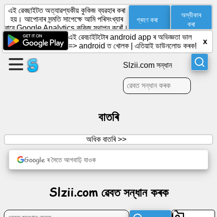
এই ৱেবছাইটত অত্যাৱশ্যকীয় কুকিজ ব্যৱহাৰ কৰা
অস্বীকাৰ
গ্ৰহণ কৰা
হয়। আপোনাৰ সন্মতি সাপেক্ষে আমি পৰিসংখ্যাৰ
কৰা
বাবে Google Analytics কুকিজ স্থাপন কৰোঁ।
এই ৱেবচাইটটোৰ android app ৰ অভিজ্ঞতা ভাল
এটা
x
=>
android ত খোলক
|
এতিয়াই ডাউনলোড কৰক!
পৃষ্ঠা
সৃষ্টি
Slzii.com সন্ধান
কৰক
গোট
সৃষ্টি
বাতৰি
কৰক
অধিক বাতৰি >>
প্ৰবন্ধ
Google ৰ সৈতে আগবাঢ়ি যাওক
এজেণ্ডা
Slzii.com ৱেবত সন্ধান কৰক
বিনোদন