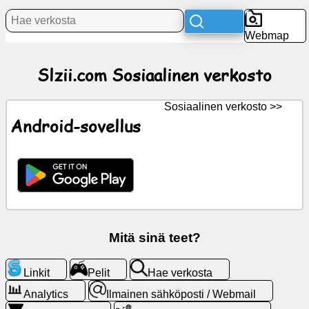
Uutiset
Webmap
Ilmaiset
Slzii.com Sosiaalinen verkosto
kuvakkeet
ChatGPT
Sosiaalinen verkosto >>
Android-sovellus
Wiki
Yhteystiedot
Pelit
Mitä sinä teet?
Hae
verkosta
Linkit
Pelit
Hae verkosta
Analytics
Ilmainen sähköposti / Webmail
Ilmainen