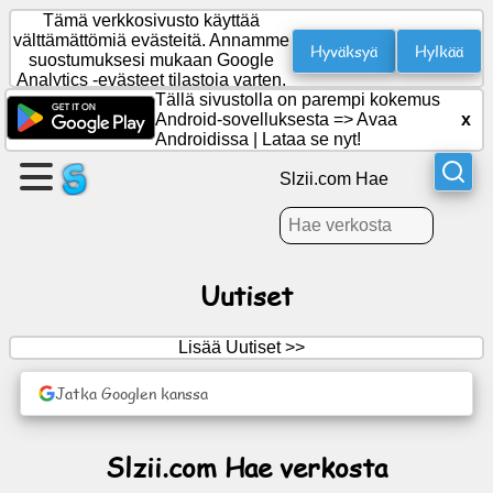
Tämä verkkosivusto käyttää
välttämättömiä evästeitä. Annamme
Hyväksyä
Hylkää
suostumuksesi mukaan Google
Analytics -evästeet tilastoja varten.
Luo
Tällä sivustolla on parempi kokemus
sivu
Android-sovelluksesta =>
Avaa
x
Androidissa
|
Lataa se nyt!
Luo
Slzii.com Hae
ryhmä
Artikkelit
Uutiset
Agenda
Lisää Uutiset >>
Viihde
Jatka Googlen kanssa
Sosiaalinen
Slzii.com Hae verkosta
verkosto