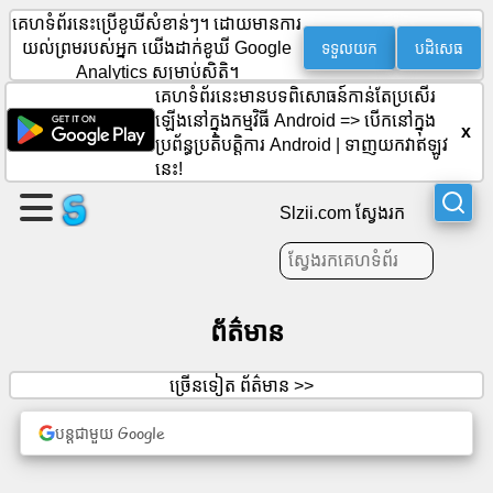
គេហទំព័រនេះប្រើខូឃីសំខាន់ៗ។ ដោយមានការ
ទទួលយក
បដិសេធ
យល់ព្រមរបស់អ្នក យើងដាក់ខូឃី Google
Analytics សម្រាប់ស្ថិតិ។
បង្កើត
គេហទំព័រនេះមានបទពិសោធន៍កាន់តែប្រសើរ
ឡើងនៅក្នុងកម្មវិធី Android =>
បើកនៅក្នុង
ទំព័រ
x
ប្រព័ន្ធប្រតិបត្តិការ Android
|
ទាញយកវាឥឡូវ
មួយ។
នេះ!
បង្កើត
Slzii.com ស្វែងរក
ក្រុម
អត្ថបទ
ព័ត៌មាន
របៀប
ច្រើនទៀត ព័ត៌មាន >>
វារៈ
បន្តជាមួយ Google
ការ
កំសាន្ត