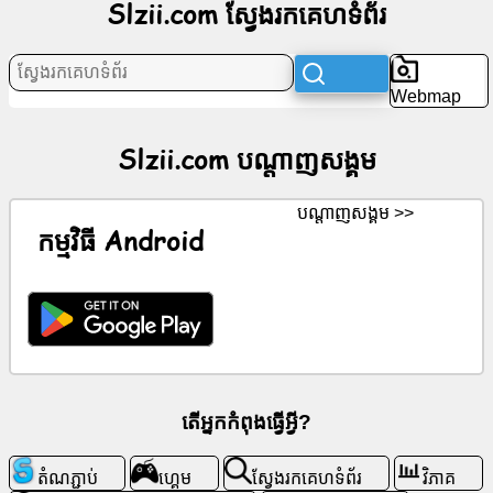
Slzii.com ស្វែងរកគេហទំព័រ
ប​
ណ្តា​
ញ​
Webmap
សង្គម
Slzii.com ប​ណ្តា​ញ​សង្គម
ព័ត៌មាន
ប​ណ្តា​ញ​សង្គម >>
រូប
កម្មវិធី Android
តំណាង
ឥត
គិត
ថ្លៃ
ChatGPT
តើអ្នកកំពុងធ្វើអ្វី?
វីគី
តំណភ្ជាប់
ហ្គេម
ស្វែងរកគេហទំព័រ
វិភាគ
ទំនាក់