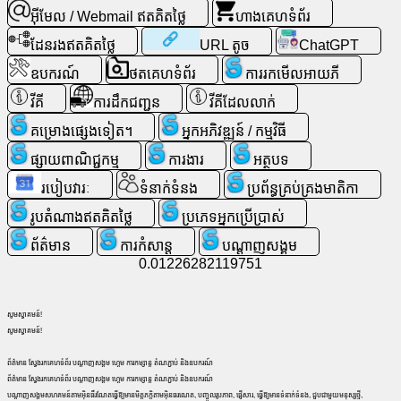
ទំនង
អ៊ីមែល / Webmail ឥតគិតថ្លៃ
ហាងគេហទំព័រ
ដែនរងឥតគិតថ្លៃ
URL តូច
ChatGPT
ហ្គេម
ឧបករណ៍
ថតគេហទំព័រ
ការរកមើលអាយភី
ស្វែងរក
វីគី
ការដឹកជញ្ជូន
វីគីដែលលាក់
គេហទំព័រ
គម្រោងផ្សេងទៀត។
អ្នកអភិវឌ្ឍន៍ / កម្មវិធី
ផ្សាយពាណិជ្ជកម្ម
ការងារ
អត្ថបទ
អ៊ីមែល
/
របៀបវារៈ
ទំនាក់ទំនង
ប្រព័ន្ធគ្រប់គ្រងមាតិកា
Webmail
រូបតំណាងឥតគិតថ្លៃ
ប្រភេទអ្នកប្រើប្រាស់
ឥត
គិត
ព័ត៌មាន
ការកំសាន្ត
ប​ណ្តា​ញ​សង្គម
ថ្លៃ
0.01226282119751
វិភាគ
សូមស្វាគមន៍!
សូមស្វាគមន៍!
ហាង
ព័ត៌មាន ស្វែងរកគេហទំព័រ បណ្តាញសង្គម ហ្គេម ការកម្សាន្ត តំណភ្ជាប់ និងឧបករណ៍
គេហទំព័រ
ព័ត៌មាន ស្វែងរកគេហទំព័រ បណ្តាញសង្គម ហ្គេម ការកម្សាន្ត តំណភ្ជាប់ និងឧបករណ៍
បណ្តាញសង្គមសហគមន៍តាមអ៊ិនធឺរណែតធ្វើឱ្យមានមិត្តភក្តិតាមអ៊ិនធរណេត, បញ្ចូលរូបភាព, ផ្ញើសារ, ធ្វើឱ្យមានទំនាក់ទំនង, ជួបជាមួយមនុស្សថ្មី,