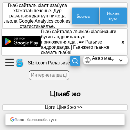
Гьаб сайталъ хӀалтӀизабула
хӀажатаб печенье. Дур
Нахъе
Босизе
разилъиялдалъун нижеца
цузе
лъола Google Analytics cookies
Гьумер
статистикаялъе.
гӀуцӀи
Гьаб сайталда лъикӀаб хӀалбихьиги
.
бугин андроидалъул
приложениялда . =>
Рагьизе
x
андроидалда
|
Гьанжего гьанже
Группа
скачать гьабе!
гӀуцӀи
Авар мац.
Slzii.com Ралагьизе
.
Макъалаби
ЦӀияб жо
.
Повестка
Цоги ЦӀияб жо >>
Халат бахъинабе гугл
РакӀ
гъезаби