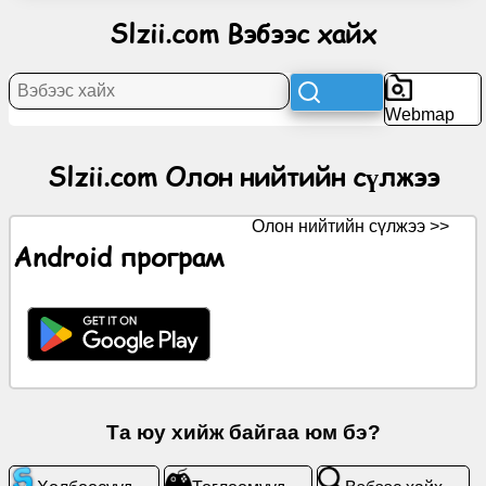
нийтийн
Slzii.com Вэбээс хайх
сүлжээ
Мэдээ
Webmap
Үнэгүй
Slzii.com Олон нийтийн сүлжээ
дүрсүүд
Олон нийтийн сүлжээ >>
ChatGPT
Android програм
Вики
Харилцагчид
Тоглоомууд
Та юу хийж байгаа юм бэ?
Вэбээс
хайх