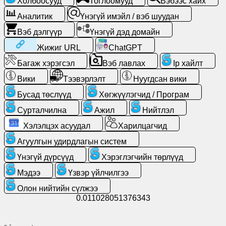
Холбоосууд
Тоглоомууд
Вэбээс хайх
Аналитик
Үнэгүй имэйл / вэб шуудан
Үнэгүй
Вэб дэлгүүр
Үнэгүй дэд домайн
имэйл
/
Жижиг URL
ChatGPT
вэб
Багаж хэрэгсэл
Вэб лавлах
Ip хайлт
шуудан
Вики
Тээвэрлэлт
Нуугдсан вики
Аналитик
Бусад төслүүд
Хөгжүүлэгчид / Програм
Сурталчилна
Ажил
Нийтлэл
Вэб
Хэлэлцэх асуудал
Харилцагчид
дэлгүүр
Агуулгын удирдлагын систем
Хөгжүүлэгчид
Үнэгүй дүрсүүд
Хэрэглэгчийн төрлүүд
/
Мэдээ
Үзвэр үйлчилгээ
Програм
Олон нийтийн сүлжээ
0.011028051376343
Багаж
хэрэгсэл