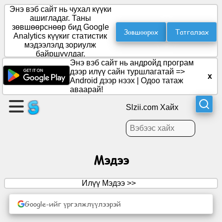
Энэ вэб сайт нь чухал күүки
ашигладаг. Таны
зөвшөөрснөөр бид Google
Зөвшөөрөх
Татгалзах
Analytics күүкиг статистик
Хуудас
мэдээлэлд зориулж
үүсгэх
байршуулдаг.
Энэ вэб сайт нь андройд програм
дээр илүү сайн туршлагатай =>
x
Бүлэг
Android дээр нээх
|
Одоо татаж
үүсгэх
аваарай!
Slzii.com Хайх
Нийтлэл
Хэлэлцэх
Мэдээ
асуудал
Илүү Мэдээ >>
Үзвэр
үйлчилгээ
Google-ийг үргэлжлүүлээрэй
Олон