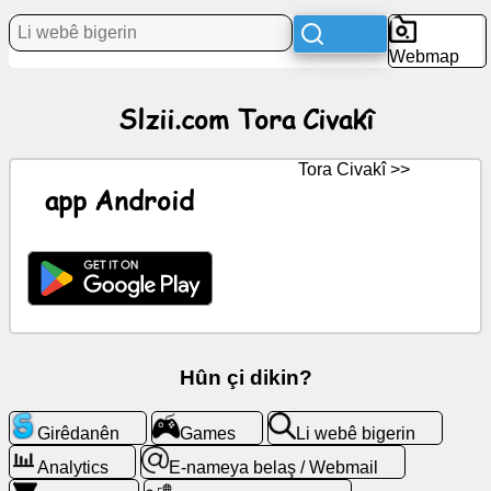
Nûçe
Webmap
îkonên
Slzii.com Tora Civakî
belaş
ChatGPT
Tora Civakî >>
app Android
Wiki
Têkilî
Games
Hûn çi dikin?
Li
webê
Girêdanên
Games
Li webê bigerin
bigerin
Analytics
E-nameya belaş / Webmail