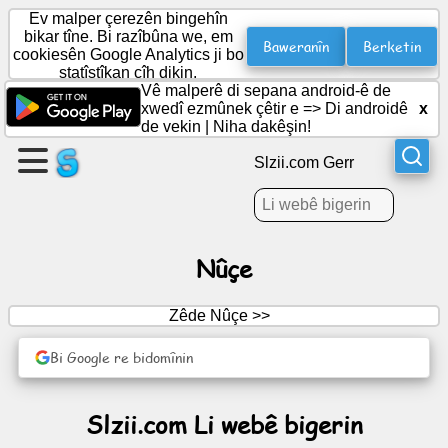
Ev malper çerezên bingehîn
bikar tîne. Bi razîbûna we, em
Baweranîn
Berketin
cookiesên Google Analytics ji bo
statîstîkan cîh dikin.
Rûpelek
Vê malperê di sepana android-ê de
çêbikin
xwedî ezmûnek çêtir e =>
Di androidê
x
de vekin
|
Niha dakêşin!
Kom
Slzii.com Gerr
biafirînin
Gotarên
Nûçe
Naverok
Zêde Nûçe >>
Axaftin
Bi Google re bidomînin
Tora
Slzii.com Li webê bigerin
Civakî