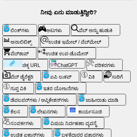
ಹುಡುಕಿ
ನೀವು ಏನು ಮಾಡುತ್ತಿದ್ದೀರಿ?
ಉಚಿತ
ಲಿಂಕ್‌ಗಳು
ಆಟಗಳು
ವೆಬ್ ಅನ್ನು ಹುಡುಕಿ
ಇಮೇಲ್
/
ಅನಾಲಿಟಿಕ್ಸ್
ಉಚಿತ ಇಮೇಲ್ / ವೆಬ್‌ಮೇಲ್
ವೆಬ್‌ಮೇಲ್
ವೆಬ್‌ಶಾಪ್
ಉಚಿತ ಉಪ-ಡೊಮೇನ್
ಅನಾಲಿಟಿಕ್ಸ್
ಚಿಕ್ಕ URL
ChatGPT
ಪರಿಕರಗಳು
ವೆಬ್ ಡೈರೆಕ್ಟರಿ
ಐಪಿ ಲುಕಪ್
ವಿಕಿ
ಸಾರಿಗೆ
ವೆಬ್‌ಶಾಪ್
ಗುಪ್ತ ವಿಕಿ
ಇತರ ಯೋಜನೆಗಳು
ಡೆವಲಪರ್‌ಗಳು
ಡೆವಲಪರ್‌ಗಳು / ಅಪ್ಲಿಕೇಶನ್‌ಗಳು
ಜಾಹೀರಾತು ಮಾಡಿ
/
ಅಪ್ಲಿಕೇಶನ್‌ಗಳು
ಕೆಲಸ
ಲೇಖನಗಳು
ಕಾರ್ಯಸೂಚಿ
ಸಂಪರ್ಕಗಳು
ವಿಷಯ ನಿರ್ವಹಣಾ ವ್ಯವಸ್ಥೆ
ಪರಿಕರಗಳು
ಉಚಿತ ಐಕಾನ್‌ಗಳು
ಬಳಕೆದಾರರ ಪ್ರಕಾರಗಳು