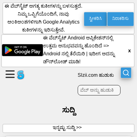
ಈ ವೆಬ್‌ಸೈಟ್ ಅಗತ್ಯ ಕುಕೀಗಳನ್ನು ಬಳಸುತ್ತದೆ.
ನಿಮ್ಮ ಒಪ್ಪಿಗೆಯೊಂದಿಗೆ, ನಾವು
ಸ್ವೀಕರಿಸಿ
ನಿರಾಕರಿಸು
ಅಂಕಿಅಂಶಗಳಿಗಾಗಿ Google Analytics
ಪುಟವನ್ನು
ಕುಕೀಗಳನ್ನು ಇರಿಸುತ್ತೇವೆ.
ರಚಿಸಿ
ಈ ವೆಬ್‌ಸೈಟ್ Android ಅಪ್ಲಿಕೇಶನ್‌ನಲ್ಲಿ
ಉತ್ತಮ ಅನುಭವವನ್ನು ಹೊಂದಿದೆ =>
x
ಗುಂಪನ್ನು
Android ನಲ್ಲಿ ತೆರೆಯಿರಿ
|
ಇದೀಗ ಅದನ್ನು
ರಚಿಸಿ
ಡೌನ್‌ಲೋಡ್ ಮಾಡಿ!
Slzii.com ಹುಡುಕು
ಲೇಖನಗಳು
ಕಾರ್ಯಸೂಚಿ
ಸುದ್ದಿ
ಮನರಂಜನೆ
ಇನ್ನಷ್ಟು ಸುದ್ದಿ >>
ಸಾಮಾಜಿಕ