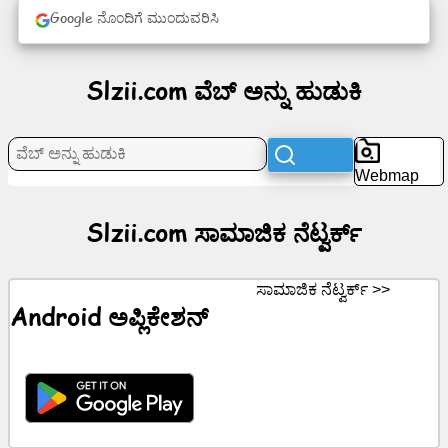
Google ನೊಂದಿಗೆ ಮುಂದುವರಿಸಿ
ನೆಟ್ವರ್ಕ್
ಸುದ್ದಿ
Slzii.com ವೆಬ್ ಅನ್ನು ಹುಡುಕಿ
ಉಚಿತ
ಐಕಾನ್‌ಗಳು
Webmap
ChatGPT
Slzii.com ಸಾಮಾಜಿಕ ನೆಟ್ವರ್ಕ್
ವಿಕಿ
ಸಾಮಾಜಿಕ ನೆಟ್ವರ್ಕ್ >>
Android ಅಪ್ಲಿಕೇಶನ್
ಸಂಪರ್ಕಗಳು
ಆಟಗಳು
ವೆಬ್
ಅನ್ನು