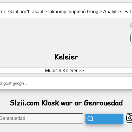
azez. Gant hoc'h asant e lakaomp toupinoù Google Analytics evit
Keleier
Muioc'h Keleier >>
l gant google .
Slzii.com Klask war ar Genrouedad