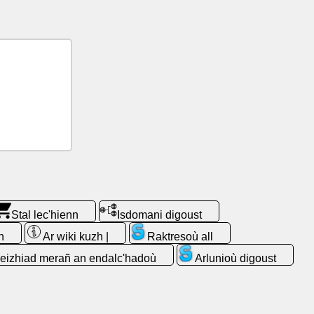
Stal lec'hienn
Isdomani digoust
n
Ar wiki kuzh |
Raktresoù all
eizhiad merañ an endalc'hadoù
Arlunioù digoust