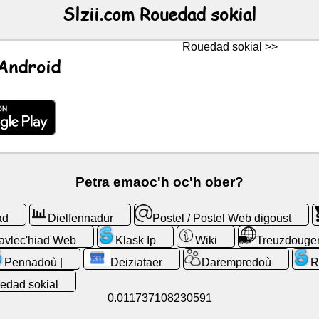
Slzii.com Rouedad sokial
Rouedad sokial >>
Android
Petra emaoc'h oc'h ober?
ad
Dielfennadur
Postel / Postel Web digoust
avlec'hiad Web
Klask Ip
Wiki
Treuzdouge
Pennadoù |
Deiziataer
Darempredoù
R
edad sokial
0.011737108230591