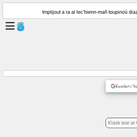
Implijout a ra al lec’hienn-mañ toupinoù di
Krouiñ
ur
bajenn
Krouiñ
ur
strollad
Kenderc'he
Pennadoù
|
Deiziataer
Dudi