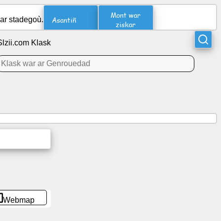
Mont war
Asantiñ
 ar stadegoù.
ziskar
Slzii.com Klask
Webmap