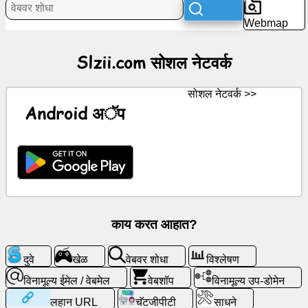
सोशल
Webmap
नेटवर्क
Slzii.com सोशल नेटवर्क
बातम्या
सोशल नेटवर्क >>
विनामूल्य
Android अॅप
चिन्ह
चॅटजीपीटी
विकी
संपर्क
काय करत आहात?
खेळ
दुवे
खेळ
वेबवर शोधा
विश्लेषण
विनामूल्य ईमेल / वेबमेल
वेबशॉप
विनामूल्य उप-डोमेन
वेबवर
लहान URL
चॅटजीपीटी
साधने
शोधा