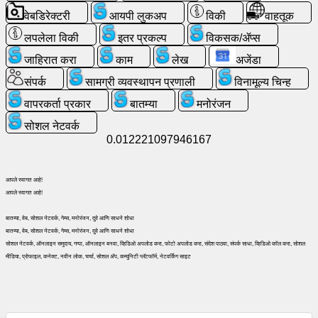
वेबडिरेक्टरी
आयपी लुकअप
विकी
वाहतूक
विनामूल्य
लपलेला विकी
इतर प्रकल्प
विकसक/ॲप्स
ईमेल
जाहिरात करा
काम
लेख
अजेंडा
/
वेबमेल
संपर्क
सामग्री व्यवस्थापन प्रणाली
विनामूल्य चिन्ह
वापरकर्ता प्रकार
बातम्या
मनोरंजन
विश्लेषण
सोशल नेटवर्क
0.012221097946167
वेबशॉप
आपले स्वागत आहे!
विकसक/
आपले स्वागत आहे!
ॲप्स
बातम्या, वेब, सोशल नेटवर्क, गेम्स, मनोरंजन, दुवे आणि साधने शोधा
बातम्या, वेब, सोशल नेटवर्क, गेम्स, मनोरंजन, दुवे आणि साधने शोधा
साधने
सोशल नेटवर्क, ऑनलाइन समुदाय, गप्पा, ऑनलाइन बनवा, व्हिडिओ अपलोड करा, फोटो अपलोड करा, संदेश पाठवा, संपर्क साधा, व्हिडिओ कॉल करा, सोशल
मीडिया, प्रोफाइल, कनेक्ट, नवीन लोक, चर्चा, सोशल अ‍ॅप, कम्युनिटी प्लॅटफॉर्म, नेटवर्किंग साइट
काम
वेबडिरेक्टरी