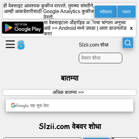
ही वेबसाइट आवश्यक कुकीज वापरते. तुमच्या संमतीने,
स्वीकारा
नकार
आम्ही आकडेवारीसाठी Google Analytics कुकीज
ठेवतो.
या वेबसाइटला अँड्रॉइड अॅपचा चांगला अनुभव
एक
आहे =>
Android मध्ये उघडा
|
आता डाउनलोड
x
पृष्ठ
करा!
तयार
Slzii.com शोधा
करा
गट
तयार
करा
बातम्या
अधिक बातम्या >>
लेख
Google सह सुरू ठेवा
अजेंडा
Slzii.com वेबवर शोधा
मनोरंजन