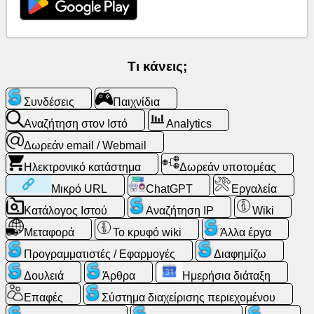
Δωρεάν
email
/
Τι κάνεις;
Webmail
Συνδέσεις
Παιχνίδια
Analytics
Αναζήτηση στον Ιστό
Analytics
Δωρεάν email / Webmail
Ηλεκτρονικό
κατάστημα
Ηλεκτρονικό κατάστημα
Δωρεάν υποτομέας
Μικρό URL
ChatGPT
Εργαλεία
Προγραμματιστές
Κατάλογος Ιστού
Αναζήτηση IP
Wiki
/
Εφαρμογές
Μεταφορά
Το κρυφό wiki
Άλλα έργα
Προγραμματιστές / Εφαρμογές
Διαφημίζω
Εργαλεία
Δουλειά
Άρθρα
Ημερήσια διάταξη
Επαφές
Σύστημα διαχείρισης περιεχομένου
Δουλειά