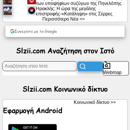
των υποψηφίων συζύγων της Πηνελόπης
δίκτυο
Ηρακλής: Η ώρα της μεγάλης
επιστροφής-«Κατάληψη» στις Σέρρες
Περισσότερο Νέα >>
Νέα
Συνεχίστε με το Google
Δωρεάν
εικονίδια
Slzii.com Αναζήτηση στον Ιστό
ChatGPT
Wiki
Webmap
Επαφές
Slzii.com Κοινωνικό δίκτυο
Παιχνίδια
Κοινωνικό δίκτυο >>
Εφαρμογή Android
Αναζήτηση
στον
Ιστό