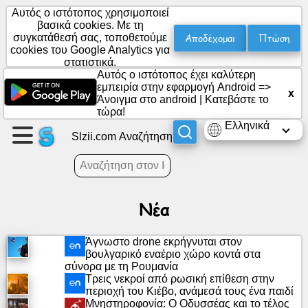
Αυτός ο ιστότοπος χρησιμοποιεί
βασικά cookies. Με τη
Αποδέχομαι
Πτώση
συγκατάθεσή σας, τοποθετούμε
cookies του Google Analytics για
Δημιουργήστε
στατιστικά.
μια
Αυτός ο ιστότοπος έχει καλύτερη
σελίδα
εμπειρία στην εφαρμογή Android =>
x
Άνοιγμα στο android
|
Κατεβάστε το
τώρα!
Δημιουργία
Ελληνικά
ομάδας
Slzii.com Αναζήτηση
Άρθρα
Νέα
Ημερήσια
διάταξη
Άγνωστο drone εκρήγνυται στον
βουλγαρικό εναέριο χώρο κοντά στα
σύνορα με τη Ρουμανία
Ψυχαγωγία
Τρεις νεκροί από ρωσική επίθεση στην
περιοχή του Κιέβο, ανάμεσά τους ένα παιδί
Μνηστηροφονία: Ο Οδυσσέας και το τέλος
Κοινωνικό